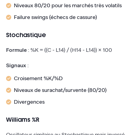
Niveaux 80/20 pour les marchés très volatils
Failure swings (échecs de cassure)
Stochastique
Formule
: %K = ((C - L14) / (H14 - L14)) × 100
Signaux
:
Croisement %K/%D
Niveaux de surachat/survente (80/20)
Divergences
Williams %R
Oscillateur similaire au Stochastique mais inversé.